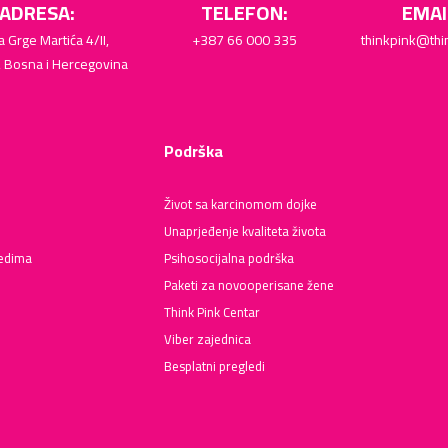
ADRESA:
TELEFON:
EMAI
a Grge Martića 4/II,
+387 66 000 335
thinkpink@thi
, Bosna i Hercegovina
Podrška
Život sa karcinomom dojke
Unaprjeđenje kvaliteta života
ledima
Psihosocijalna podrška
Paketi za novooperisane žene
Think Pink Centar
Viber zajednica
Besplatni pregledi