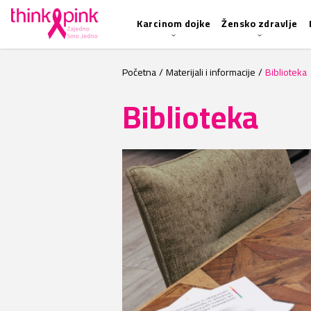
Karcinom dojke
Žensko zdravlje
Početna
/
Materijali i informacije
/
Biblioteka
Biblioteka