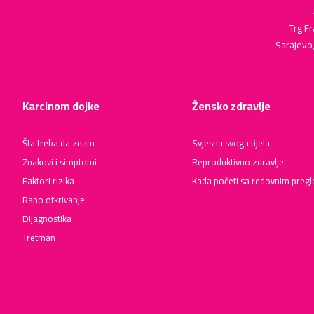
Trg Fr
Sarajevo
Karcinom dojke
Žensko zdravlje
Šta treba da znam
Svjesna svoga tijela
Znakovi i simptomi
Reproduktivno zdravlje
Faktori rizika
Kada početi sa redovnim preg
Rano otkrivanje
Dijagnostika
Tretman