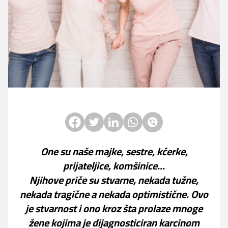
Facebook
Twitter
LinkedIn
Whatsapp
Viber
One su naše majke, sestre, kćerke,
prijateljice, komšinice...
Njihove priče su stvarne, nekada tužne,
nekada tragične a nekada optimistične. Ovo
je stvarnost i ono kroz šta prolaze mnoge
žene kojima je dijagnosticiran karcinom