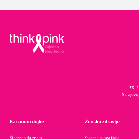
Trg Fr
Sarajevo
Karcinom dojke
Žensko zdravlje
Šta treba da znam
Svjesna svoga tijela