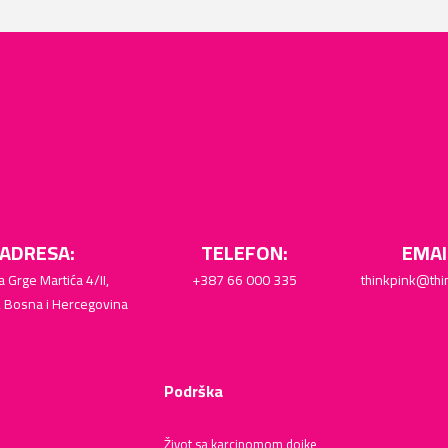
ADRESA:
TELEFON:
EMAI
a Grge Martića 4/II,
+387 66 000 335
thinkpink@thi
, Bosna i Hercegovina
Podrška
Život sa karcinomom dojke