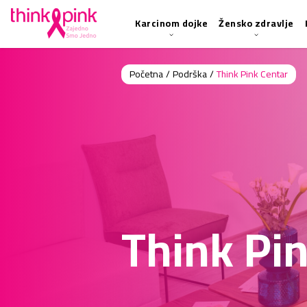
Karcinom dojke
Žensko zdravlje
Početna
/
Podrška
/
Think Pink Centar
Think Pi