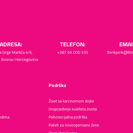
ADRESA:
TELEFON:
EMAI
a Grge Martića 4/II,
+387 66 000 335
thinkpink@thi
, Bosna i Hercegovina
Podrška
Život sa karcinomom dojke
Unaprjeđenje kvaliteta života
ledima
Psihosocijalna podrška
Paketi za novooperisane žene
Think Pink Centar