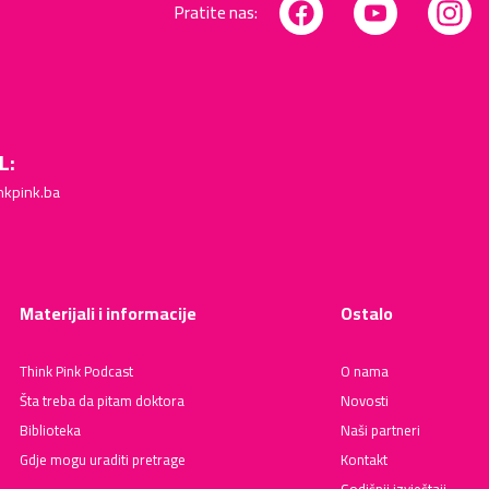
Pratite nas:
Facebook
YouTube
Inst
L:
nkpink.ba
Materijali i informacije
Ostalo
Think Pink Podcast
O nama
Šta treba da pitam doktora
Novosti
Biblioteka
Naši partneri
Gdje mogu uraditi pretrage
Kontakt
Godišnji izvještaji