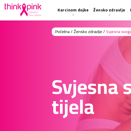
Karcinom dojke
Žensko zdravlje
Početna
/
Žensko zdravlje
/
Svjesna svoga 
Svjesna 
tijela