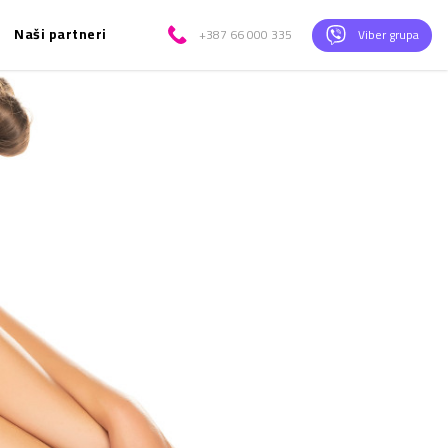
Naši partneri
+387 66 000 335
Viber grupa