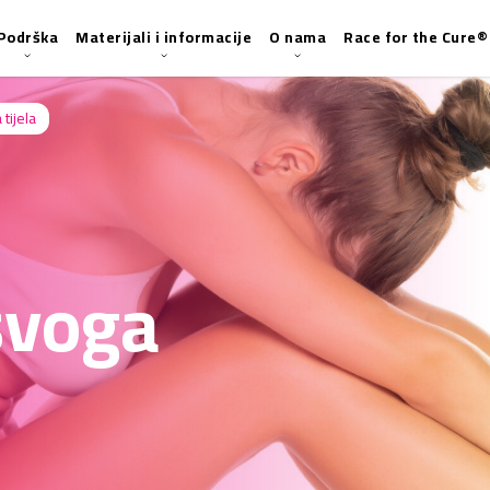
Podrška
Materijali i informacije
O nama
Race for the Cure®
tijela
svoga