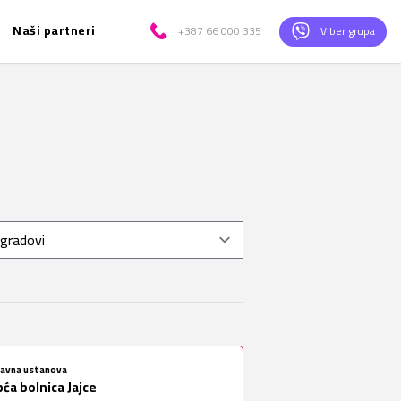
Naši partneri
+387 66 000 335
Viber grupa
žavna ustanova
ća bolnica Jajce