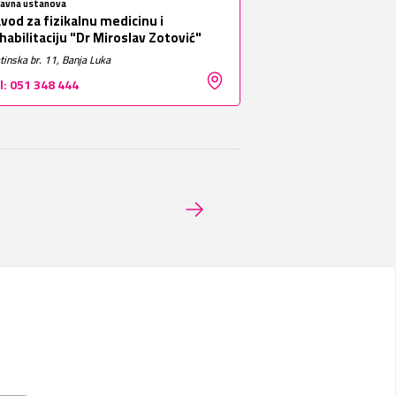
žavna ustanova
vod za fizikalnu medicinu i
habilitaciju "Dr Miroslav Zotović"
tinska br. 11, Banja Luka
l: 051 348 444