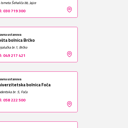
 Ismeta Šehalića bb, Jajce
l: 030 719 300
žavna ustanova
šta bolnica Brčko
jalučka br.1, Brčko
l: 049 217 421
žavna ustanova
iverzitetska bolnica Foča
dentska br. 5, Foča
l: 058 222 500