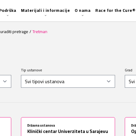
Podrška
Materijali i informacije
O nama
Race for the Cure®
uraditi pretrage
/
Tretman
Tip ustanove
Grad
Državna ustanova
Dr
Klinički centar Univerziteta u Sarajevu
Op