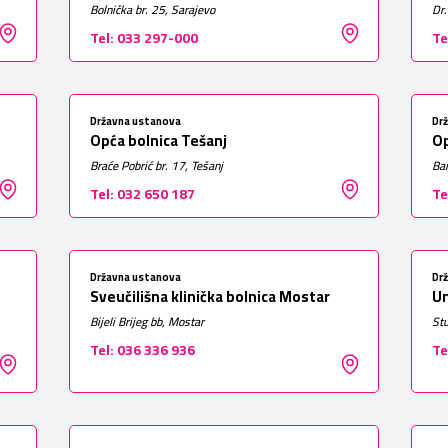
Bolnička br. 25, Sarajevo
Dr.
Tel: 033 297-000
Te
Državna ustanova
Dr
Opća bolnica Tešanj
Op
Braće Pobrić br. 17, Tešanj
Ban
Tel: 032 650 187
Te
Državna ustanova
Dr
Sveučilišna klinička bolnica Mostar
Un
Bijeli Brijeg bb, Mostar
Stu
Tel: 036 336 936
Te