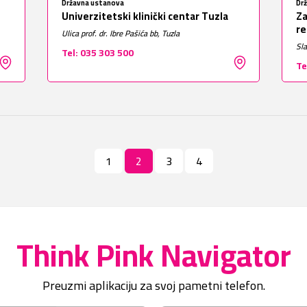
Državna ustanova
Dr
Univerzitetski klinički centar Tuzla
Za
re
Ulica prof. dr. Ibre Pašića bb, Tuzla
Sla
Tel: 035 303 500
Te
1
2
3
4
Think Pink Navigator
Preuzmi aplikaciju za svoj pametni telefon.