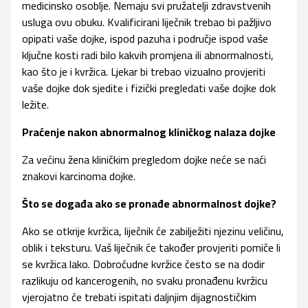
medicinsko osoblje. Nemaju svi pružatelji zdravstvenih
usluga ovu obuku. Kvalificirani liječnik trebao bi pažljivo
opipati vaše dojke, ispod pazuha i područje ispod vaše
ključne kosti radi bilo kakvih promjena ili abnormalnosti,
kao što je i kvržica. Ljekar bi trebao vizualno provjeriti
vaše dojke dok sjedite i fizički pregledati vaše dojke dok
ležite.
Praćenje nakon abnormalnog kliničkog nalaza dojke
Za većinu žena kliničkim pregledom dojke neće se naći
znakovi karcinoma dojke.
Što se događa ako se pronađe abnormalnost dojke?
Ako se otkrije kvržica, liječnik će zabilježiti njezinu veličinu,
oblik i teksturu. Vaš liječnik će također provjeriti pomiče li
se kvržica lako. Dobroćudne kvržice često se na dodir
razlikuju od kancerogenih, no svaku pronađenu kvržicu
vjerojatno će trebati ispitati daljnjim dijagnostičkim