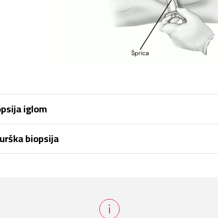
opsija iglom
rurška biopsija