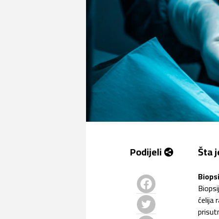
Podijeli
Šta j
Biops
Biopsi
Facebook
ćelija
Twitter
prisut