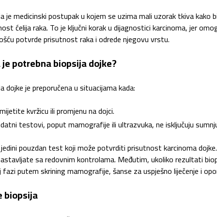
ja je medicinski postupak u kojem se uzima mali uzorak tkiva kako bi 
nost ćelija raka. To je ključni korak u dijagnostici karcinoma, jer om
ošću potvrde prisutnost raka i odrede njegovu vrstu.
 je potrebna biopsija dojke?
ja dojke je preporučena u situacijama kada:
mijetite kvržicu ili promjenu na dojci.
datni testovi, poput mamografije ili ultrazvuka, ne isključuju sumnj
 jedini pouzdan test koji može potvrditi prisutnost karcinoma dojke. A
nastavljate sa redovnim kontrolama. Međutim, ukoliko rezultati bio
j fazi putem skrining mamografije, šanse za uspješno liječenje i opo
e biopsija