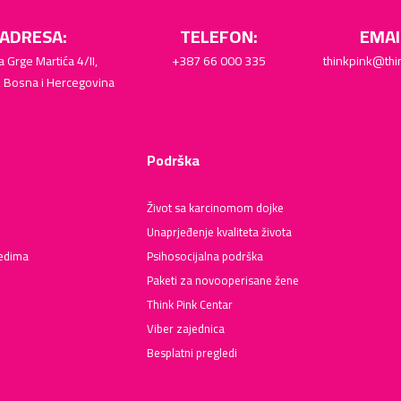
ADRESA:
TELEFON:
EMAI
a Grge Martića 4/II,
+387 66 000 335
thinkpink@thi
, Bosna i Hercegovina
Podrška
Život sa karcinomom dojke
Unaprjeđenje kvaliteta života
ledima
Psihosocijalna podrška
Paketi za novooperisane žene
Think Pink Centar
Viber zajednica
Besplatni pregledi