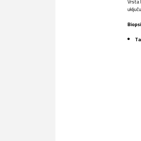
Vrsta 
uključu
Biopsi
Ta