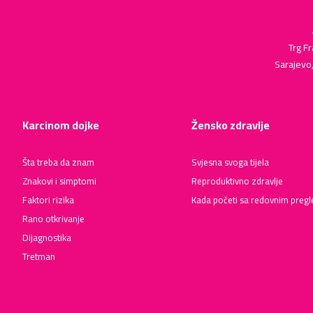
Trg Fr
Sarajevo
Karcinom dojke
Žensko zdravlje
Šta treba da znam
Svjesna svoga tijela
Znakovi i simptomi
Reproduktivno zdravlje
Faktori rizika
Kada početi sa redovnim preg
Rano otkrivanje
Dijagnostika
Tretman