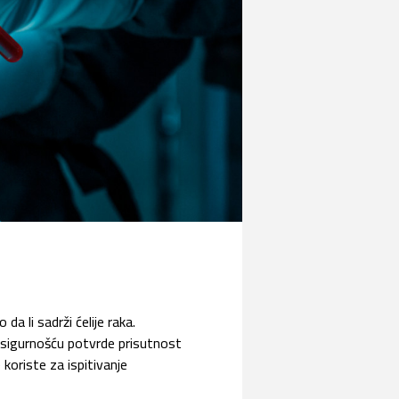
a li sadrži ćelije raka.
a sigurnošću potvrde prisutnost
 koriste za ispitivanje