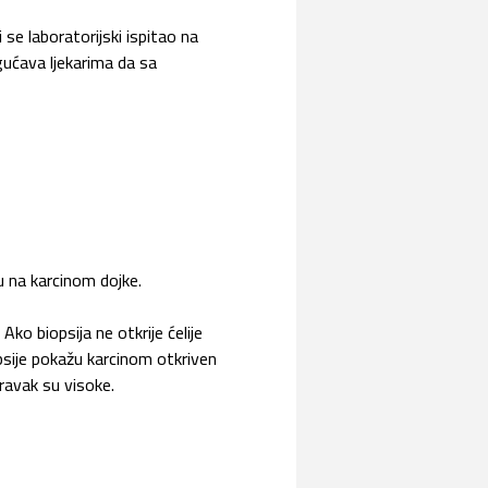
se laboratorijski ispitao na
ogućava ljekarima da sa
u na karcinom dojke.
ko biopsija ne otkrije ćelije
psije pokažu karcinom otkriven
ravak su visoke.