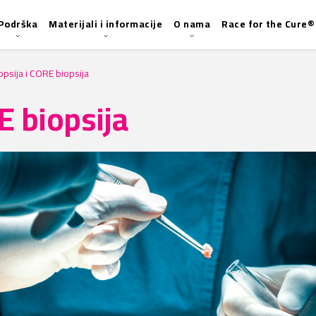
Podrška
Materijali i informacije
O nama
Race for the Cure®
opsija i CORE biopsija
E biopsija