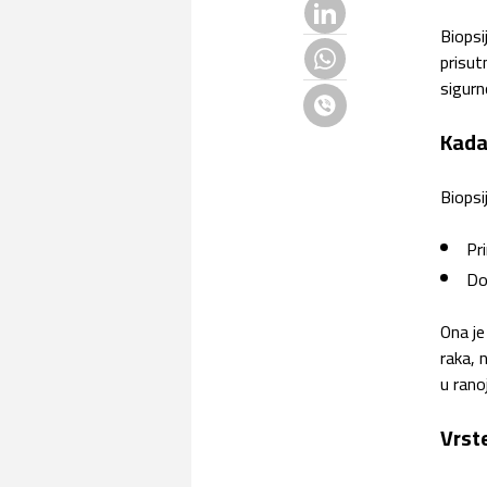
LinkedIn
Biopsi
prisut
Whatsapp
sigurn
Viber
Kada
Biopsi
Pri
Do
Ona je
raka, 
u rano
Vrst