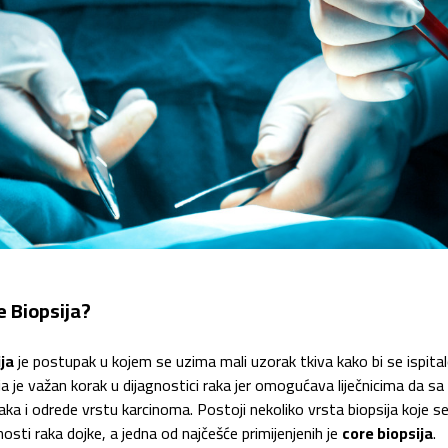
e Biopsija?
ija
je postupak u kojem se uzima mali uzorak tkiva kako bi se ispitalo d
ja je važan korak u dijagnostici raka jer omogućava liječnicima da s
 raka i odrede vrstu karcinoma. Postoji nekoliko vrsta biopsija koje se
nosti raka dojke, a jedna od najčešće primijenjenih je
core biopsija
.